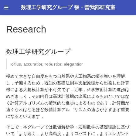
数理工学研究グループ 張・曽我部研究室
Research
数理工学研究グループ
citius, accuratior, robustior, elegantior
極めて大きな自由度をもつ自然系や人工物系の振る舞いを理解
し，予測するため，既知の基礎法則や支配原理から出発した計算
機による大規模計算が不可欠です．近年，科学技術計算の進歩は
めざましく，その内容は高速計算機の出現によるものだけではな
く計算アルゴリズムの驚異的な進歩によるものであり，計算機が
速くなればなるほど数値計算アルゴリズムの速さがますます重要
になるといえます．
そこで，本グループでは数値解析学・応用数学の基礎理論に基づ
いて「より速く，より高精度，よりロバストに，よりエレガント