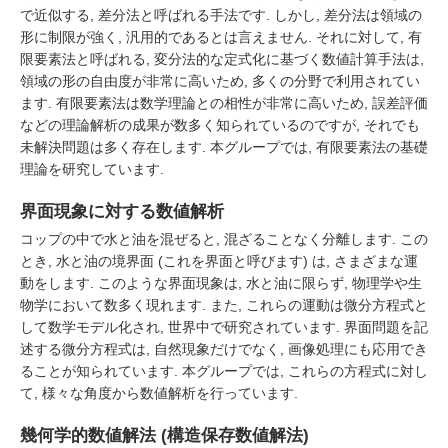
で近似する, 差分法と呼ばれる手法です. しかし, 差分法は領域の
形に制限が強く, 汎用的であるとは言えません. それに対して, 有
限要素法と呼ばれる, 変分法的な定式化に基づく数値計算手法は,
領域の形の自由度が非常に高いため, 多くの分野で利用されてい
ます. 有限要素法は数学理論との相性が非常に高いため, 誤差評価
などの理論解析の成果が数多く知られているのですが, それでも
未解決問題は多く存在します. 本グループでは, 有限要素法の基礎
理論を研究しています.
界面現象に対する数値解析
コップの中で水と油を混ぜると, 混ざることなく分離します. この
とき, 水と油の境界面 (これを界面と呼びます) は, さまざまな運
動をします. このような界面現象は, 水と油に限らず, 物理学や生
物学において数多く現れます. また, これらの運動は微分方程式と
して数学モデル化され, 世界中で研究されています. 界面問題を記
述する微分方程式は, 自然現象だけでなく, 画像処理にも応用でき
ることが知られています. 本グループでは, これらの方程式に対し
て, 様々な角度から数値解析を行っています.
幾何学的数値解法 (構造保存数値解法)