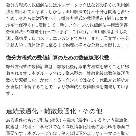
微分方程式の数値解法にはルンゲ・クッタ法などの多くの汎用解
法が知られています．しかし，汎用解法では不十分な問題も多い
ため，それらに対応すべく，微分方程式の数理構造 (例えばエネ
ルギー保存則) に着目して，新しいタイプの数値解法—構造保存
数値解法−の開発を行っています．これらは，汎用解法よりも高
速，高精度，ロバスト，エレガントであり，また，天文学から分
子動力学，流体計算に至るまで物理の様々な分野に貢献します．
微分方程式の数値計算のための数値線形代数
微分方程式の数値計算は，離散化後は線形方程式を解くことに帰
着されます．本グループでは，従来型の「離散化後は数値線形代
数の研究者におまかせ」するスタンスではなく，代数系と解析系
が密接に連携することで，より効率的な数値解法を開発していま
す．
連続最適化・離散最適化・その他
ある条件のもとで利益 (損失) を最大 (最小) にするという最適化
問題は，物理・工学だけでなく高度情報化社会のあらゆる場面で
重要です．本グループでは，例えば以下のようなテーマにも取り