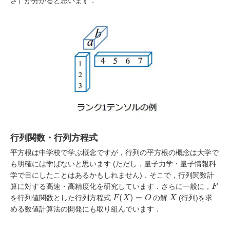
さ）が分かると思います．
行列関数・行列方程式
平方根は中学校で学ぶ概念ですが，行列の平方根の概念は大学で
も明確には学ばないと思います (ただし，量子力学・量子情報科
学で目にしたことはあるかもしれません)．そこで，行列関数計
F
算に対する高速・高精度化を研究しています．さらに一般に，
F
(
X
)
=
O
X
を行列値関数とした行列方程式
の解
(行列)を求
める数値計算法の開発にも取り組んでいます．