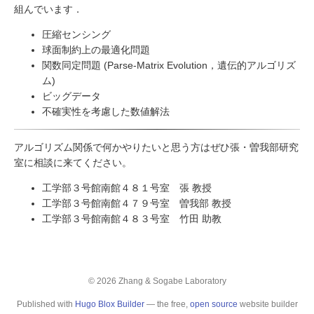
組んでいます．
圧縮センシング
球面制約上の最適化問題
関数同定問題 (Parse-Matrix Evolution，遺伝的アルゴリズ
ム)
ビッグデータ
不確実性を考慮した数値解法
アルゴリズム関係で何かやりたいと思う方はぜひ張・曽我部研究
室に相談に来てください。
工学部３号館南館４８１号室 張 教授
工学部３号館南館４７９号室 曽我部 教授
工学部３号館南館４８３号室 竹田 助教
© 2026 Zhang & Sogabe Laboratory
Published with
Hugo Blox Builder
— the free,
open source
website builder