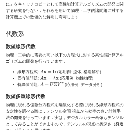
に」をキャッチコピーとして高性能計算アルゴリズムの開発に関
する研究を行ない，それらを用いて物理・工学的諸問題に対する
計算機上での数値的な解明に寄与します．
代数系
数値線形代数
物理・工学的に需要の高い以下の方程式に対する高性能計算アル
ゴリズムの開発を行っています．
A
x
=
b
線形方程式:
(応用例: 流体, 構造解析)
A
x
=
λ
x
固有値問題:
(応用例: 物性物理)
A
=
U
Σ
V
T
特異値問題:
(応用例: データ分析)
数値多重線形代数
物理に現れる偏微分方程式を離散化する際に現れる線形方程式の
安定性を調べる際に，テンソル空間 視点から効率の良い計算手
法の開発を行っています．実は，デジタルカラー画像もテンソル
としてみることができますので，テンソルの視点の奥深さ（身近