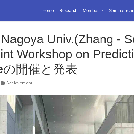
Home
Research
Member
Seminar (cur
Nagoya Univ.(Zhang - 
int Workshop on Predict
nceの開催と発表
Achievement