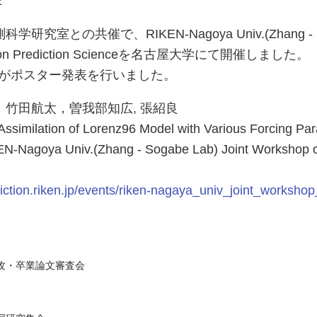
2
究室との共催で、RIKEN-Nagoya Univ.(Zhang - So
op on Prediction Scienceを名古屋大学にて開催しました。
んがポスター発表を行いました。
竹田航太，曽我部知広, 張紹良
ilation of Lorenz96 Model with Various Forcing Pa
agoya Univ.(Zhang - Sogabe Lab) Joint Workshop on
diction.riken.jp/events/riken-nagaya_univ_joint_worksho
専攻・卒業論文審査会