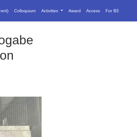
rent)
Colloquium
Activities
Award
Access
For B3
Sogabe
ion