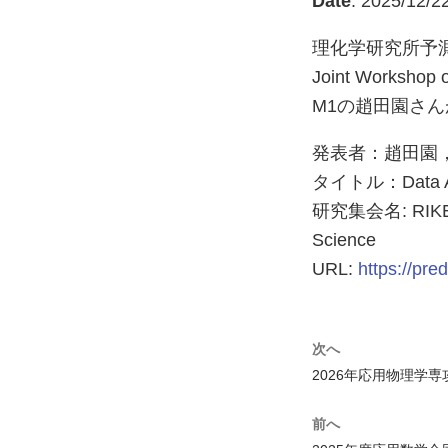
Date
: 2025/12/2
理化学研究所予測科学研
Joint Worksh
M1の趙田園さ
発表者：趙田園，
タイトル：Data Assim
研究集会名: RIKEN-N
Science
URL:
https://pre
次へ
2026年応用物理学
前へ