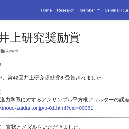
Home
Research
Member
Seminar (cur
回井上研究奨励賞
Award
8
が、第42回井上研究奨励賞を受賞されました。
太
 散逸力学系に対するアンサンブル平方根フィルターの誤
w.inoue-zaidan.or.jp/b-01.html?eid=00061
4追記） 賞状とメダルをいただきました。