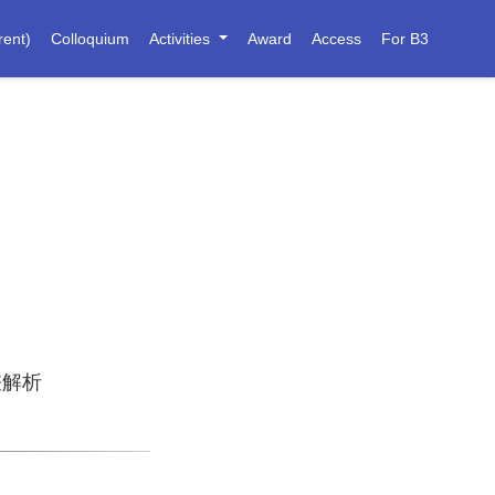
rent)
Colloquium
Activities
Award
Access
For B3
差解析